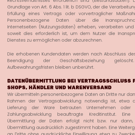
Rechtsverhältnisses erforderlich sind (Bestandsdaten). D
Grundlage von Art. 6 Abs. 1 lit. b DSGVO, der die Verarbeitu
Erfüllung eines Vertrags oder vorvertraglicher Maßnah
Personenbezogene Daten über die Inanspruchn
Internetseiten (Nutzungsdaten) erheben, verarbeiten und 
soweit dies erforderlich ist, um dem Nutzer die Inans
Dienstes zu ermöglichen oder abzurechnen.
Die erhobenen Kundendaten werden nach Abschluss des
Beendigung der Geschäftsbeziehung gelöscht.
Aufbewahrungsfristen bleiben unberührt.
DATENÜBERMITTLUNG BEI VERTRAGSSCHLUSS F
SHOPS, HÄNDLER UND WARENVERSAND
Wir übermitteln personenbezogene Daten an Dritte nur dan
Rahmen der Vertragsabwicklung notwendig ist, etwa 
Lieferung der Ware betrauten Unternehmen oder
Zahlungsabwicklung beauftragte Kreditinstitut. Eine
Übermittlung der Daten erfolgt nicht bzw. nur dann
Übermittlung ausdrücklich zugestimmt haben. Eine Weiterg
an Dritte ohne ausdrückliche Einwilligung, etwa zu Zweck