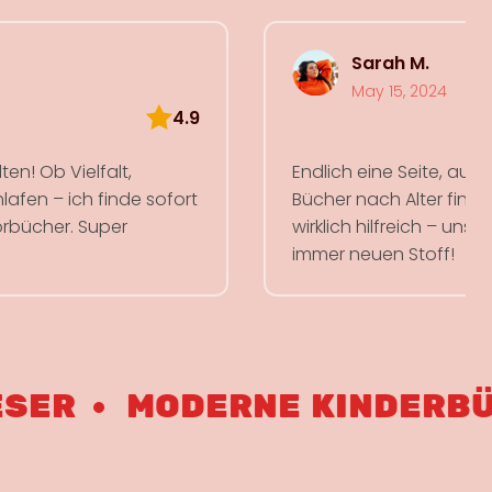
Sarah M.
May 15, 2024
4.9
en! Ob Vielfalt,
Endlich eine Seite, auf
lafen – ich finde sofort
Bücher nach Alter find
rbücher. Super
wirklich hilfreich – uns
immer neuen Stoff!
MODERNE KINDERBÜCHER